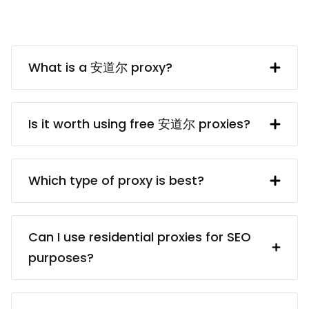
What is a 安道尔 proxy?
A 安道尔 IP address provided by a proxy
server. In turn, the proxy server obtains
Is it worth using free 安道尔 proxies?
said IP address from a UK resident. Using
a 安道尔 proxy makes interacting with
free 安道尔 proxy servers usually are
British websites and services (e.g.
dangerous because of the privacy and
Which type of proxy is best?
collecting data from them) much easier.
security risks. Even if finding a reliable
proxy service provider may take some
There are different proxy types for
time, it’s worth it because paid proxies
different targets: for example,
Can I use residential proxies for SEO
usually come from reliable sources.
residential proxies (real devices) vs.
purposes?
You’ll be sure that your proxies are
data center proxies (cheaper); static
ethically obtained, and you won’t have
proxies (better for services that require
Certainly! Our residential proxies are
any troubles in the future.
static IPs) vs. rotating proxies (better for
ideal for SEO tasks, offering diverse IP