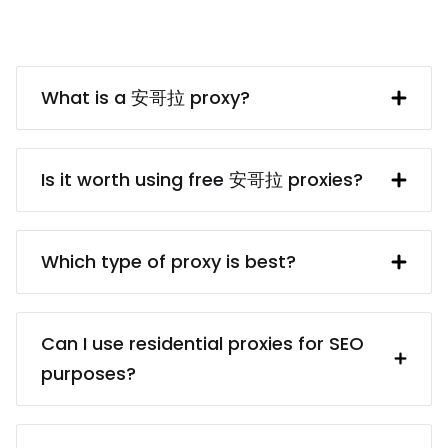
What is a 安哥拉 proxy?
A 安哥拉 IP address provided by a proxy
server. In turn, the proxy server obtains
Is it worth using free 安哥拉 proxies?
said IP address from a UK resident. Using
a 安哥拉 proxy makes interacting with
free 安哥拉 proxy servers usually are
British websites and services (e.g.
dangerous because of the privacy and
Which type of proxy is best?
collecting data from them) much easier.
security risks. Even if finding a reliable
proxy service provider may take some
There are different proxy types for
time, it’s worth it because paid proxies
different targets: for example,
Can I use residential proxies for SEO
usually come from reliable sources.
residential proxies (real devices) vs.
purposes?
You’ll be sure that your proxies are
data center proxies (cheaper); static
ethically obtained, and you won’t have
proxies (better for services that require
Certainly! Our residential proxies are
any troubles in the future.
static IPs) vs. rotating proxies (better for
ideal for SEO tasks, offering diverse IP