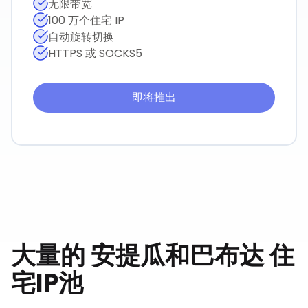
无限带宽
100 万个住宅 IP
自动旋转切换
HTTPS 或 SOCKS5
即将推出
大量的
安提瓜和巴布达
住
宅IP池