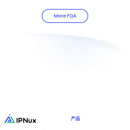
provider must be ethical, i.e. source IP
IPNux supports http, https and Socks5
addresses via white-hat methods.
proxy protocols.
More FQA
产品