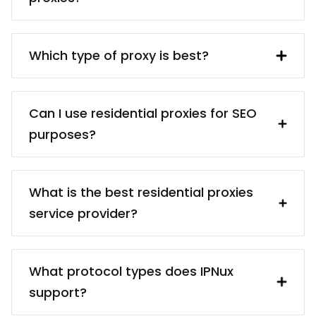
resident. Using a 安提瓜和巴布达 proxy
makes interacting with British websites
free 安提瓜和巴布达 proxy servers usually
and services (e.g. collecting data from
are dangerous because of the privacy
Which type of proxy is best?
them) much easier.
and security risks. Even if finding a
reliable proxy service provider may take
There are different proxy types for
some time, it’s worth it because paid
different targets: for example,
Can I use residential proxies for SEO
proxies usually come from reliable
residential proxies (real devices) vs.
purposes?
sources. You’ll be sure that your proxies
data center proxies (cheaper); static
are ethically obtained, and you won’t
proxies (better for services that require
Certainly! Our residential proxies are
have any troubles in the future.
static IPs) vs. rotating proxies (better for
ideal for SEO tasks, offering diverse IP
What is the best residential proxies
data collection). The best type of agent
addresses that help you analyze search
service provider?
is the one that helps you with the least
engine results, track keywords, and
amount of effort.
conduct competitive analysis. Enhance
”The best” may be hard to define – for
your SEO strategies with our reliable and
starters, you may want to look into the
What protocol types does IPNux
efficient residential proxies tailored for
provider’s uptime statistics and IP
support?
SEO purposes.
address pool. More importantly, the