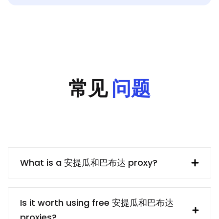
常见
问题
What is a 安提瓜和巴布达 proxy?
A 安提瓜和巴布达 IP address provided by
a proxy server. In turn, the proxy server
Is it worth using free 安提瓜和巴布达
obtains said IP address from a UK
proxies?