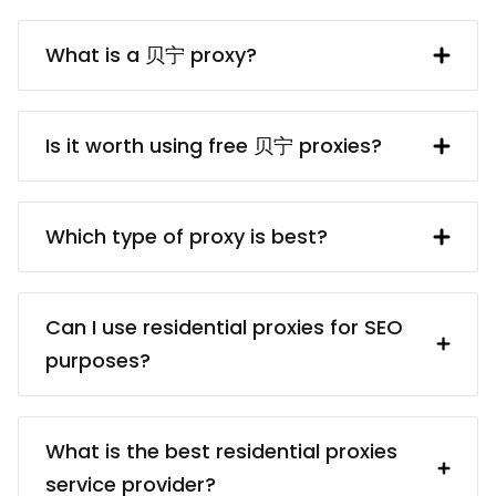
What is a 贝宁 proxy?
A 贝宁 IP address provided by a proxy
server. In turn, the proxy server obtains
Is it worth using free 贝宁 proxies?
said IP address from a UK resident. Using
a 贝宁 proxy makes interacting with
free 贝宁 proxy servers usually are
British websites and services (e.g.
dangerous because of the privacy and
Which type of proxy is best?
collecting data from them) much easier.
security risks. Even if finding a reliable
proxy service provider may take some
There are different proxy types for
time, it’s worth it because paid proxies
different targets: for example,
Can I use residential proxies for SEO
usually come from reliable sources.
residential proxies (real devices) vs.
purposes?
You’ll be sure that your proxies are
data center proxies (cheaper); static
ethically obtained, and you won’t have
proxies (better for services that require
Certainly! Our residential proxies are
any troubles in the future.
static IPs) vs. rotating proxies (better for
ideal for SEO tasks, offering diverse IP
What is the best residential proxies
data collection). The best type of agent
addresses that help you analyze search
service provider?
is the one that helps you with the least