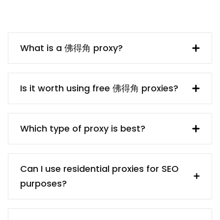
What is a 佛得角 proxy?
A 佛得角 IP address provided by a proxy
server. In turn, the proxy server obtains
Is it worth using free 佛得角 proxies?
said IP address from a UK resident. Using
a 佛得角 proxy makes interacting with
free 佛得角 proxy servers usually are
British websites and services (e.g.
dangerous because of the privacy and
Which type of proxy is best?
collecting data from them) much easier.
security risks. Even if finding a reliable
proxy service provider may take some
There are different proxy types for
time, it’s worth it because paid proxies
different targets: for example,
Can I use residential proxies for SEO
usually come from reliable sources.
residential proxies (real devices) vs.
purposes?
You’ll be sure that your proxies are
data center proxies (cheaper); static
ethically obtained, and you won’t have
proxies (better for services that require
Certainly! Our residential proxies are
any troubles in the future.
static IPs) vs. rotating proxies (better for
ideal for SEO tasks, offering diverse IP