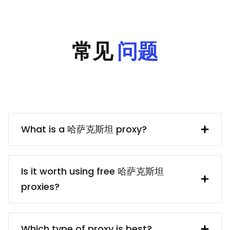
常见
问题
What is a 哈萨克斯坦 proxy?
A 哈萨克斯坦 IP address provided by a
proxy server. In turn, the proxy server
Is it worth using free 哈萨克斯坦
obtains said IP address from a UK
proxies?
resident. Using a 哈萨克斯坦 proxy makes
interacting with British websites and
free 哈萨克斯坦 proxy servers usually are
services (e.g. collecting data from them)
dangerous because of the privacy and
Which type of proxy is best?