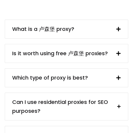
What is a 卢森堡 proxy?
A 卢森堡 IP address provided by a proxy
server. In turn, the proxy server obtains
Is it worth using free 卢森堡 proxies?
said IP address from a UK resident. Using
a 卢森堡 proxy makes interacting with
free 卢森堡 proxy servers usually are
British websites and services (e.g.
dangerous because of the privacy and
Which type of proxy is best?
collecting data from them) much easier.
security risks. Even if finding a reliable
proxy service provider may take some
There are different proxy types for
time, it’s worth it because paid proxies
different targets: for example,
Can I use residential proxies for SEO
usually come from reliable sources.
residential proxies (real devices) vs.
purposes?
You’ll be sure that your proxies are
data center proxies (cheaper); static
ethically obtained, and you won’t have
proxies (better for services that require
Certainly! Our residential proxies are
any troubles in the future.
static IPs) vs. rotating proxies (better for
ideal for SEO tasks, offering diverse IP