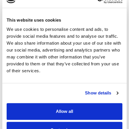
This website uses cookies
We use cookies to personalise content and ads, to
provide social media features and to analyse our traffic.
最高品质
We also share information about your use of our site with
our social media, advertising and analytics partners who
通过 IPnux 采用业界最高质量的代理。 我们的代
may combine it with other information that you’ve
理经过精心策划，可提供卓越的性能、无与伦比的
provided to them or that they’ve collected from your use
安全性和无缝的在线匿名性。 相信我们对满足您
of their services.
所有代理需求的质量承诺，包括 波多黎各 住宅代
理。
Show details
Allow all