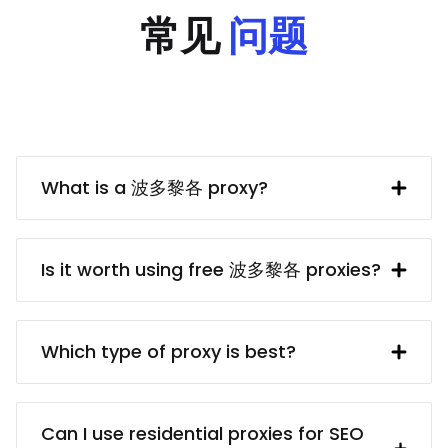
常见
问题
What is a 波多黎各 proxy?
A 波多黎各 IP address provided by a
proxy server. In turn, the proxy server
Is it worth using free 波多黎各 proxies?
obtains said IP address from a UK
resident. Using a 波多黎各 proxy makes
free 波多黎各 proxy servers usually are
interacting with British websites and
dangerous because of the privacy and
Which type of proxy is best?
services (e.g. collecting data from them)
security risks. Even if finding a reliable
much easier.
proxy service provider may take some
There are different proxy types for
time, it’s worth it because paid proxies
different targets: for example,
Can I use residential proxies for SEO