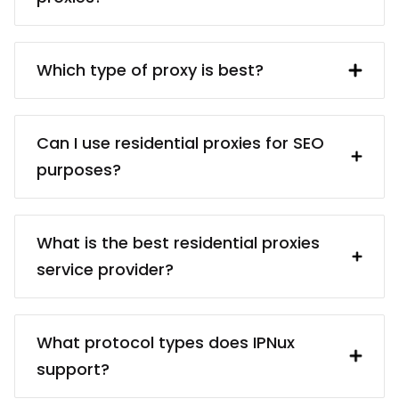
resident. Using a 圣基茨和尼维斯 proxy
makes interacting with British websites
free 圣基茨和尼维斯 proxy servers usually
and services (e.g. collecting data from
are dangerous because of the privacy
Which type of proxy is best?
them) much easier.
and security risks. Even if finding a
reliable proxy service provider may take
There are different proxy types for
some time, it’s worth it because paid
different targets: for example,
Can I use residential proxies for SEO
proxies usually come from reliable
residential proxies (real devices) vs.
purposes?
sources. You’ll be sure that your proxies
data center proxies (cheaper); static
are ethically obtained, and you won’t
proxies (better for services that require
Certainly! Our residential proxies are
have any troubles in the future.
static IPs) vs. rotating proxies (better for
ideal for SEO tasks, offering diverse IP
What is the best residential proxies
data collection). The best type of agent
addresses that help you analyze search
service provider?
is the one that helps you with the least
engine results, track keywords, and
amount of effort.
conduct competitive analysis. Enhance
”The best” may be hard to define – for
your SEO strategies with our reliable and
starters, you may want to look into the
What protocol types does IPNux
efficient residential proxies tailored for
provider’s uptime statistics and IP
support?
SEO purposes.
address pool. More importantly, the