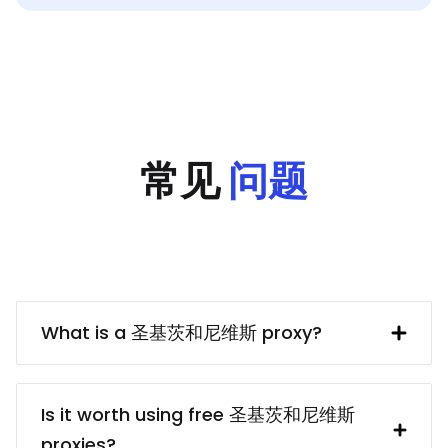
常见
问题
What is a 圣基茨和尼维斯 proxy?
A 圣基茨和尼维斯 IP address provided by
a proxy server. In turn, the proxy server
Is it worth using free 圣基茨和尼维斯
obtains said IP address from a UK
proxies?