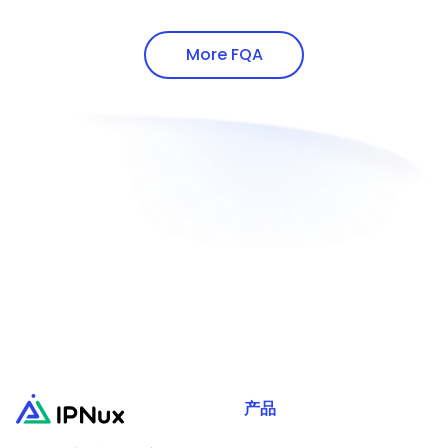
provider must be ethical, i.e. source IP
IPNux supports http, https and Socks5
addresses via white-hat methods.
proxy protocols.
More FQA
产品