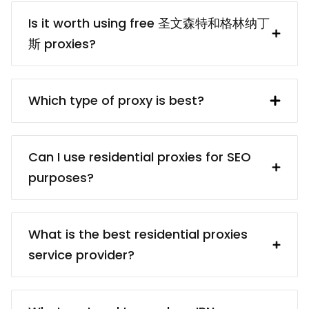
provided by a proxy server. In turn, the
Is it worth using free 圣文森特和格林纳丁
proxy server obtains said IP address
斯 proxies?
from a UK resident. Using a 圣文森特和格
林纳丁斯 proxy makes interacting with
free 圣文森特和格林纳丁斯 proxy servers
British websites and services (e.g.
usually are dangerous because of the
Which type of proxy is best?
collecting data from them) much easier.
privacy and security risks. Even if finding
a reliable proxy service provider may
There are different proxy types for
take some time, it’s worth it because
different targets: for example,
Can I use residential proxies for SEO
paid proxies usually come from reliable
residential proxies (real devices) vs.
purposes?
sources. You’ll be sure that your proxies
data center proxies (cheaper); static
are ethically obtained, and you won’t
proxies (better for services that require
Certainly! Our residential proxies are
have any troubles in the future.
static IPs) vs. rotating proxies (better for
ideal for SEO tasks, offering diverse IP
What is the best residential proxies
data collection). The best type of agent
addresses that help you analyze search
service provider?
is the one that helps you with the least
engine results, track keywords, and
amount of effort.
conduct competitive analysis. Enhance
”The best” may be hard to define – for
your SEO strategies with our reliable and
starters, you may want to look into the