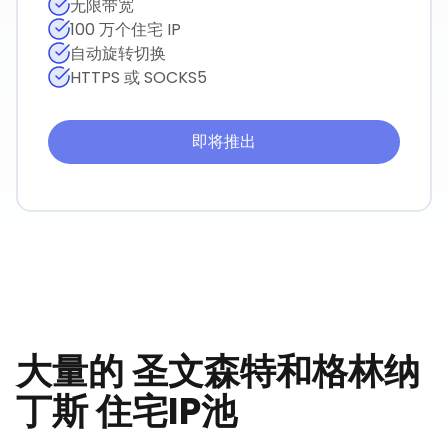
无限带宽
100 万个住宅 IP
自动旋转切换
HTTPS 或 SOCKS5
即将推出
大量的
圣文森特和格林纳
丁斯
住宅IP池