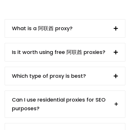
What is a 阿联酋 proxy?
A 阿联酋 IP address provided by a proxy
server. In turn, the proxy server obtains
Is it worth using free 阿联酋 proxies?
said IP address from a UK resident. Using
a 阿联酋 proxy makes interacting with
free 阿联酋 proxy servers usually are
British websites and services (e.g.
dangerous because of the privacy and
Which type of proxy is best?
collecting data from them) much easier.
security risks. Even if finding a reliable
proxy service provider may take some
There are different proxy types for
time, it’s worth it because paid proxies
different targets: for example,
Can I use residential proxies for SEO
usually come from reliable sources.
residential proxies (real devices) vs.
purposes?
You’ll be sure that your proxies are
data center proxies (cheaper); static
ethically obtained, and you won’t have
proxies (better for services that require
Certainly! Our residential proxies are
any troubles in the future.
static IPs) vs. rotating proxies (better for
ideal for SEO tasks, offering diverse IP