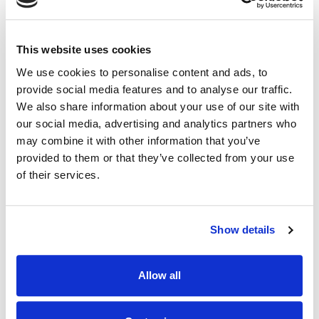
This website uses cookies
We use cookies to personalise content and ads, to
provide social media features and to analyse our traffic.
最高品质
We also share information about your use of our site with
our social media, advertising and analytics partners who
通过 IPnux 采用业界最高质量的代理。 我们的代
may combine it with other information that you’ve
理经过精心策划，可提供卓越的性能、无与伦比的
provided to them or that they’ve collected from your use
安全性和无缝的在线匿名性。 相信我们对满足您
of their services.
所有代理需求的质量承诺，包括 津巴布韦 住宅代
理。
Show details
Allow all