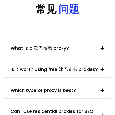
常见
问题
What is a 津巴布韦 proxy?
A 津巴布韦 IP address provided by a
proxy server. In turn, the proxy server
Is it worth using free 津巴布韦 proxies?
obtains said IP address from a UK
resident. Using a 津巴布韦 proxy makes
free 津巴布韦 proxy servers usually are
interacting with British websites and
dangerous because of the privacy and
Which type of proxy is best?
services (e.g. collecting data from them)
security risks. Even if finding a reliable
much easier.
proxy service provider may take some
There are different proxy types for
time, it’s worth it because paid proxies
different targets: for example,
Can I use residential proxies for SEO